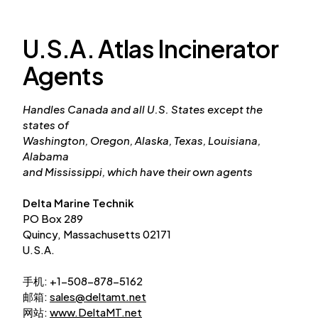
U.S.A. Atlas Incinerator
Agents
Handles Canada and all U.S. States except the
states of
Washington,
Oregon, Alaska, Texas, Louisiana,
Alabama
and Mississippi,
which have their own agents
Delta Marine Technik
PO Box 289
Quincy, Massachusetts 02171
U.S.A.
手机: +1-508-878-5162
邮箱:
sales@deltamt.net
网站:
www.DeltaMT.net