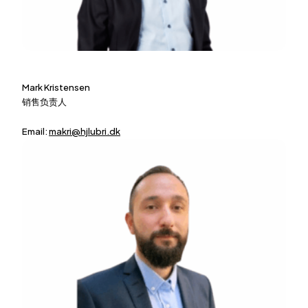
Mark Kristensen
销售负责人
Email:
makri@hjlubri.dk