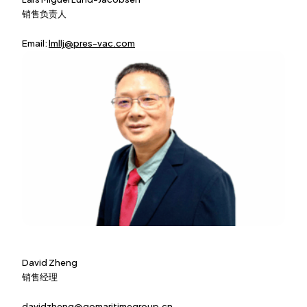
销售负责人
Email:
lmllj@pres-vac.com
David Zheng
销售经理
davidzheng@gomaritimegroup.cn