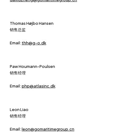
Thomas Højbo Hansen
销售总监
Email:
thh@g-o.dk
Paw Houmann-Poulsen
销售经理
Email:
php@atlasinc.dk
Leon Liao
销售经理
Email:
leon@gomaritimegroup.cn