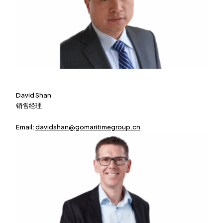
David Shan
销售经理
Email:
davidshan@gomaritimegroup.cn