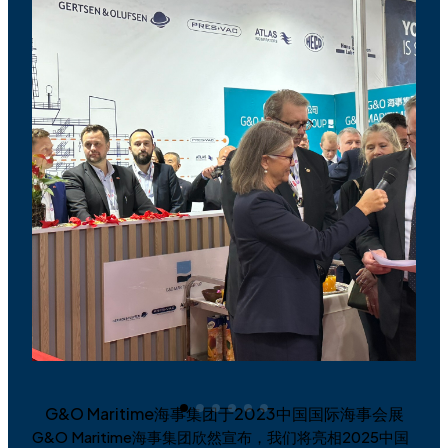
G&O Maritime海事集团于2023中国国际海事会展
G
G&O Maritime海事集团欣然宣布，我们将亮相2025中国