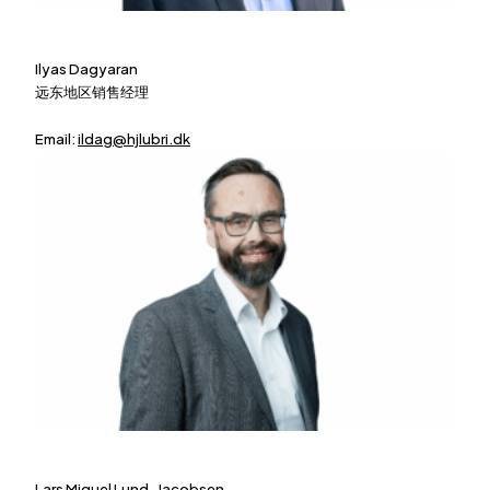
Ilyas Dagyaran
远东地区销售经理
Email:
ildag@hjlubri.dk
Lars Miguel Lund-Jacobsen