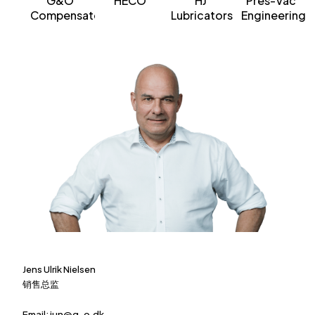
G&O
HECO
HJ
Pres-Vac
Compensators
Lubricators
Engineering
Jens Ulrik Nielsen
销售总监
Email:
jun@g-o.dk