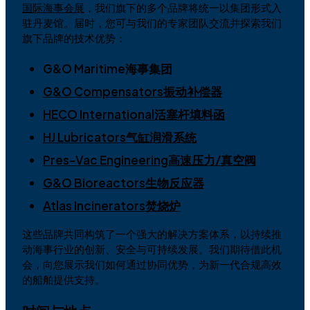
国际海事会展
，我们旗下的多个品牌将统一以集团形式入
驻丹麦馆。届时，您可与我们的专家团队交流并探索我们
旗下品牌的技术优势：
G&O Maritime海事集团
G&O Compensators振动补偿器
HECO International活塞杆填料函
HJ Lubricators气缸润滑系统
Pres-Vac Engineering高速压力/真空阀
G&O Bioreactors生物反应器
Atlas Incinerators焚烧炉
这些品牌共同构筑了一个强大的解决方案体系，以持续推
动海事行业的创新、安全与可持续发展。我们期待借此机
会，向您展示我们如何通过协同优势，为新一代合规高效
的船舶提供支持。