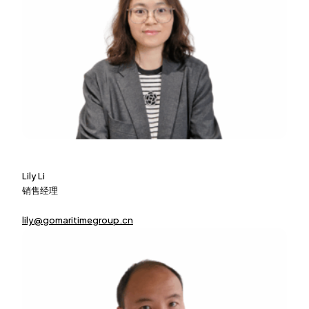
Lily Li
销售经理
lily@gomaritimegroup.cn