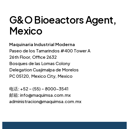
G&O Bioeactors Agent,
Mexico
Maquinaria Industrial Moderna
Paseo de los Tamarindos #400 Tower A
26th Floor, Office 2632
Bosques de las Lomas Colony
Delegation Cuajimalpa de Morelos
PC 05120, Mexico City, Mexico
电话
:
+52 – (55) – 8000-3541
邮箱
:
info@maquimsa.com.mx
administracion@maquimsa.com.mx