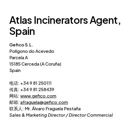
Atlas Incinerators Agent,
Spain
Gefico S.L.
Polígono do Acevedo
Parcela A
15185 Cerceda (A Coruña)
Spain
电话: +34 9 81 250111
传真: +34 9 81 258439
网站:
www.gefico.com
邮箱:
afraguela@gefico.com
联系人: Mr. Álvaro Fraguela Pestaña
Sales & Marketing Director / Director Commercial