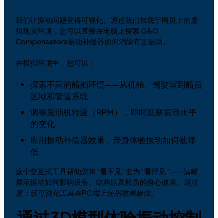
我们让振动问题变得可视化。通过我们加载于网页上的虚
拟现实环境，您可以直接在电脑上探索 G&O
Compensators振动补偿器如何消除有害振动。
在模拟环境中，您可以：
探索不同的船舶环境——从机舱、驾驶室到船员
区域和管道系统
调整发动机转速（RPM），即时观察振动水平
的变化
应用振动补偿器效果，亲身体验振动如何被降
低
这个交互式工具帮助您将“看不见”变为“看得见”——清晰
展示振动如何影响设备、结构以及船员的身心健康。
请注
意：该可视化工具在PC端上使用效果最佳。
通过3D模型体验振动控制